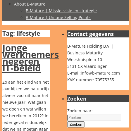
About B-Mature
B-Mature | Missie, visie en strategie
B-Mature | Unique Selling Points
Tag:
lifestyle
Contact gegevens
Jonge
B-Mature Holding B.V. |
werknemers
Business Maturity
negeren
Weeshuisplein 10
IT-beleid
3131 CX Vlaardingen
E-mail:
info@b-mature.com
KVK nummer: 70575355
Zo aan het eind van het
jaar kijken we natuurlijk
alweer vooruit naar het
Zoeken
nieuwe jaar. Wat gaan
we doen en wat willen
Zoeken naar:
we bereiken in 2012? In
ieder geval is duidelijk
Zoeken
dat we na moeten gaan