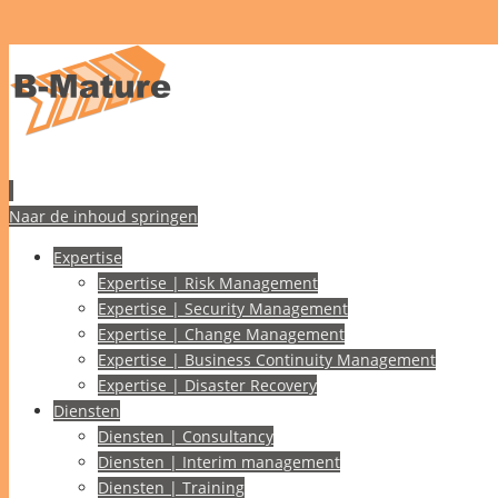
Naar de inhoud springen
Expertise
Expertise | Risk Management
Expertise | Security Management
Expertise | Change Management
Expertise | Business Continuity Management
Expertise | Disaster Recovery
Diensten
Diensten | Consultancy
Diensten | Interim management
Diensten | Training