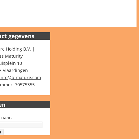
act gegevens
re Holding B.V. |
ss Maturity
isplein 10
X Vlaardingen
info@b-mature.com
mmer: 70575355
en
 naar:
n