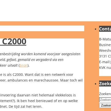
Cont
 C2000
B-Matu
Busine
Weeshu
ampenbestrijding worden komend voorjaar aangesloten
3131 C
d, gefaxt, gemaild en vergaderd via een
E-mail:
keer uitvalt
(
bron
).
KVK nu
e is als C2000. Want dat is een netwerk voor
dweer, ambulances en marechaussee. Maar toch wil
Zoek
Zoeken
invoering daarvan niet helemaal vlekkeloos is
atement?). Ik ben heel benieuwd of en op welke
Zoeke
net. De tijd zal het leren.