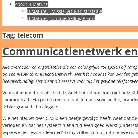
About B-Mature
B-Mature | Missie, visie en strategie
B-Mature | Unique Selling Points
Tag:
telecom
Communicatienetwerk en
Alle overheden en organisaties die een belangrijke rol spelen bij r
op een nieuw communicatienetwerk. Met het noodnet kan worden gebel
beeldverbinding. Het dient als reserve voor als het gewone telefoonver
Voordat iemand me afschiet. Ik weet dat dit noodnet niet hetzelfd
communicatie via portofoons en mobilofoons voor politie, bran
ik hier graag de link leggen.
Wie het nieuws over C2000 een beetje gevolgd heeft, weet dat de 
verlopen en dat het systeem niet altijd even goed werkt (underst
wijze we de “lessons learned” terug zullen zijn bij dit nieuwe nood