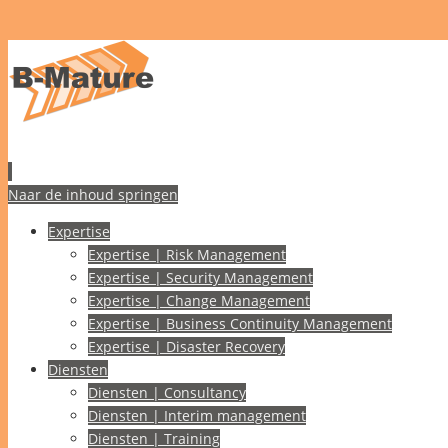
Naar de inhoud springen
Expertise
Expertise | Risk Management
Expertise | Security Management
Expertise | Change Management
Expertise | Business Continuity Management
Expertise | Disaster Recovery
Diensten
Diensten | Consultancy
Diensten | Interim management
Diensten | Training