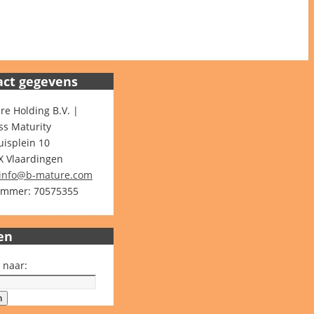
act gegevens
re Holding B.V. |
ss Maturity
isplein 10
X Vlaardingen
info@b-mature.com
mmer: 70575355
en
 naar:
n