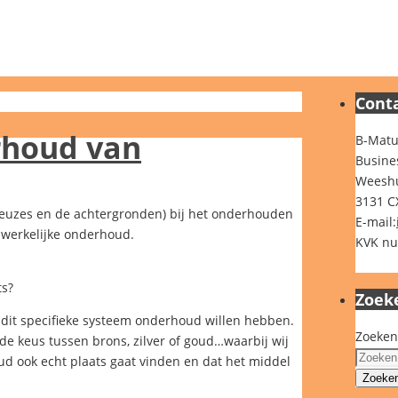
Cont
rhoud van
B-Matu
Busine
Weeshu
3131 C
 keuzes en de achtergronden) bij het onderhouden
E-mail:
dwerkelijke onderhoud.
KVK nu
ts?
Zoek
dit specifieke systeem onderhoud willen hebben.
Zoeken
 de keus tussen brons, zilver of goud…waarbij wij
ud ook echt plaats gaat vinden en dat het middel
Zoeke