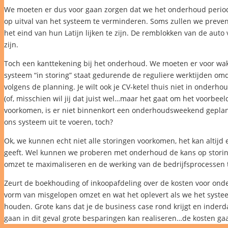
We moeten er dus voor gaan zorgen dat we het onderhoud period
op uitval van het systeem te verminderen. Soms zullen we preve
het eind van hun Latijn lijken te zijn. De remblokken van de auto 
zijn.
Toch een kanttekening bij het onderhoud. We moeten er voor wak
systeem “in storing” staat gedurende de reguliere werktijden o
volgens de planning. Je wilt ook je CV-ketel thuis niet in onderh
(of, misschien wil jij dat juist wel…maar het gaat om het voorbeel
voorkomen, is er niet binnenkort een onderhoudsweekend gepla
ons systeem uit te voeren, toch?
Ok, we kunnen echt niet alle storingen voorkomen, het kan altij
geeft. Wel kunnen we proberen met onderhoud de kans op storin
omzet te maximaliseren en de werking van de bedrijfsprocessen 
Zeurt de boekhouding of inkoopafdeling over de kosten voor onde
vorm van misgelopen omzet en wat het oplevert als we het syste
houden. Grote kans dat je de business case rond krijgt en inderdaa
gaan in dit geval grote besparingen kan realiseren…de kosten gaa