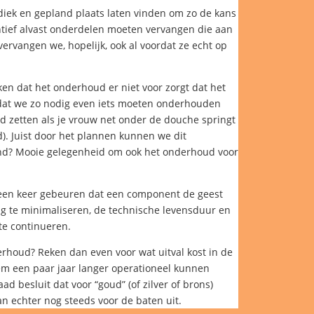
iek en gepland plaats laten vinden om zo de kans
ntief alvast onderdelen moeten vervangen die aan
vervangen we, hopelijk, ook al voordat ze echt op
en dat het onderhoud er niet voor zorgt dat het
mdat we zo nodig even iets moeten onderhouden
oud zetten als je vrouw net onder de douche springt
d). Juist door het plannen kunnen we dit
nd? Mooie gelegenheid om ook het onderhoud voor
d een keer gebeuren dat een component de geest
g te minimaliseren, de technische levensduur en
te continueren.
rhoud? Reken dan even voor wat uitval kost in de
em een paar jaar langer operationeel kunnen
d besluit dat voor “goud” (of zilver of brons)
n echter nog steeds voor de baten uit.