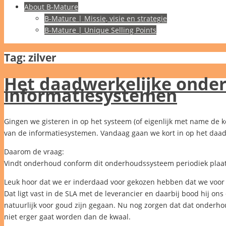
About B-Mature
B-Mature | Missie, visie en strategie
B-Mature | Unique Selling Points
Tag:
zilver
Het daadwerkelijke onde
informatiesystemen
Gingen we gisteren in op het systeem (of eigenlijk met name de
van de informatiesystemen. Vandaag gaan we kort in op het daa
Daarom de vraag:
Vindt onderhoud conform dit onderhoudssysteem periodiek plaa
Leuk hoor dat we er inderdaad voor gekozen hebben dat we voor 
Dat ligt vast in de SLA met de leverancier en daarbij bood hij ons
natuurlijk voor goud zijn gegaan. Nu nog zorgen dat dat onderho
niet erger gaat worden dan de kwaal.