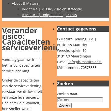
About B-Mature
B-Mature | Missie, visie en strategie
B-Mature | Unique Selling Points
Verander
Contact gegevens
risico:
Capaciteiten
B-Mature Holding B.V. |
serviceverlening
Business Maturity
Weeshuisplein 10
3131 CX Vlaardingen
Vandaag gaan we in op
E-mail:
info@b-mature.com
het risico: Capaciteiten
KVK nummer: 70575355
serviceverlening
Onder de capaciteiten
Zoeken
van de serviceverlening
verstaan we de kwaliteit
Zoeken naar:
van onze leveranciers.
Hoe beter die kwaliteit,
Zoeken
hoe sneller we de