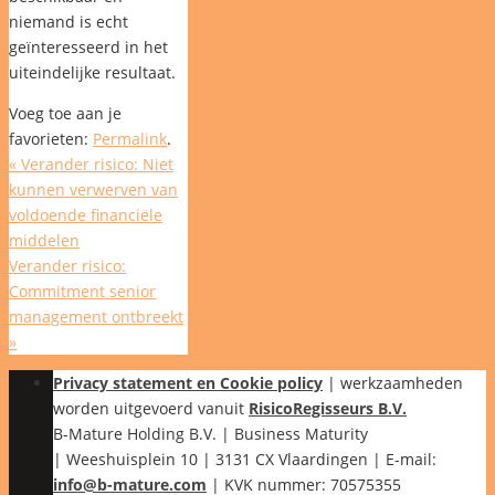
niemand is echt
geïnteresseerd in het
uiteindelijke resultaat.
Voeg toe aan je
favorieten:
Permalink
.
«
Verander risico: Niet
kunnen verwerven van
voldoende financiële
middelen
Verander risico:
Commitment senior
management ontbreekt
»
Privacy statement en Cookie policy
| werkzaamheden
worden uitgevoerd vanuit
RisicoRegisseurs B.V.
B-Mature Holding B.V. | Business Maturity
| Weeshuisplein 10 | 3131 CX Vlaardingen | E-mail:
info@b-mature.com
| KVK nummer: 70575355