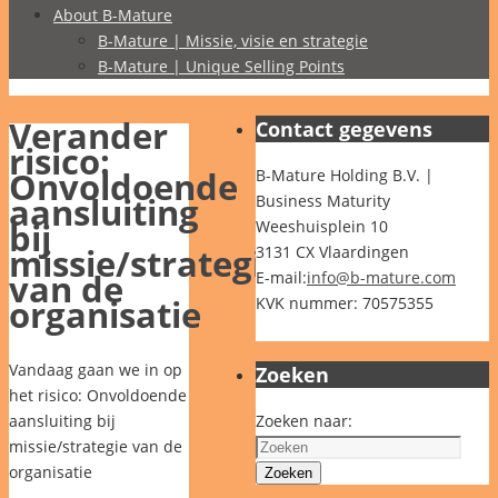
About B-Mature
B-Mature | Missie, visie en strategie
B-Mature | Unique Selling Points
Verander
Contact gegevens
risico:
Onvoldoende
B-Mature Holding B.V. |
aansluiting
Business Maturity
bij
Weeshuisplein 10
missie/strategie
3131 CX Vlaardingen
van de
E-mail:
info@b-mature.com
organisatie
KVK nummer: 70575355
Vandaag gaan we in op
Zoeken
het risico: Onvoldoende
aansluiting bij
Zoeken naar:
missie/strategie van de
organisatie
Zoeken