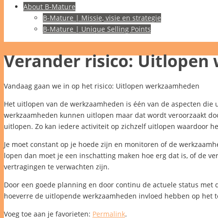
About B-Mature
B-Mature | Missie, visie en strategie
B-Mature | Unique Selling Points
Verander risico: Uitlope
Vandaag gaan we in op het risico: Uitlopen werkzaamheden
Het uitlopen van de werkzaamheden is één van de aspecten die uit
werkzaamheden kunnen uitlopen maar dat wordt veroorzaakt doo
uitlopen. Zo kan iedere activiteit op zichzelf uitlopen waardoor het
Je moet constant op je hoede zijn en monitoren of de werkzaamh
lopen dan moet je een inschatting maken hoe erg dat is, of de verl
vertragingen te verwachten zijn.
Door een goede planning en door continu de actuele status met di
hoeverre de uitlopende werkzaamheden invloed hebben op het to
Voeg toe aan je favorieten:
Permalink
.