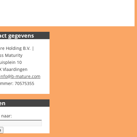
act gegevens
re Holding B.V. |
ss Maturity
isplein 10
X Vlaardingen
info@b-mature.com
mmer: 70575355
en
 naar:
n