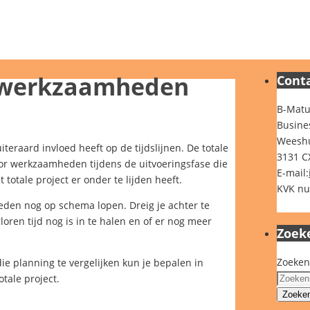
n werkzaamheden
Cont
B-Matu
Busine
Weeshu
eraard invloed heeft op de tijdslijnen. De totale
3131 C
r werkzaamheden tijdens de uitvoeringsfase die
E-mail:
 totale project er onder te lijden heeft.
KVK nu
eden nog op schema lopen. Dreig je achter te
oren tijd nog is in te halen en of er nog meer
Zoek
Zoeken
e planning te vergelijken kun je bepalen in
tale project.
Zoeke