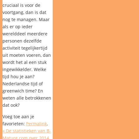
cruciaal is voor de
voortgang, dan is dat
nog te managen. Maar
als er op ieder
werelddeel meerdere
personen dezelfde
activiteit tegelijkertijd
uit moeten voeren, dan
wordt het al een stuk
ingewikkelder. Welke
tijd hou je aan?
Nederlandse tijd of
greenwich time? En
weten alle betrokkenen
dat ook?
Voeg toe aan je
favorieten:
Permalink
.
«
De statistieken van B-
Mature.com over 2014