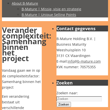
About B-Mature
B-Mature | Missie, visie en strategie
B-Mature | Unique Selling Points
Verander
Contact gegevens
complexiteit:
Samenhang
B-Mature Holding B.V. |
binnen
Business Maturity
het
Weeshuisplein 10
project
3131 CX Vlaardingen
E-mail:
info@b-mature.com
KVK nummer: 70575355
Vandaag gaan we in op
de complexiteitsfactor:
Samenhang binnen het
Zoeken
project
Zoeken naar:
Een verandering
bestaat uit
Zoeken
verschillende