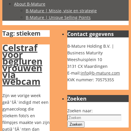
About B-Mature
B-Mature | Missie, visie en strategie
B-Mature | Unique Selling Points
Tag:
stiekem
Contact gegevens
Celstraf
B-Mature Holding B.V. |
voor
Business Maturity
begluren
Weeshuisplein 10
vrouwen
3131 CX Vlaardingen
via
E-mail:
info@b-mature.com
webcam
KVK nummer: 70575355
Zijn we vorige week
Zoeken
geâˆšÂ´indigd met een
gynaecoloog die
Zoeken naar:
stiekem foto’s en
filmpjes maakte van zijn
Zoeken
patiâˆšÂ´nten dan