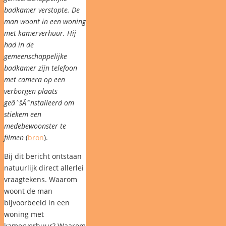
badkamer verstopte. De
man woont in een woning
met kamerverhuur. Hij
had in de
gemeenschappelijke
badkamer zijn telefoon
met camera op een
verborgen plaats
geâˆšÃ˜nstalleerd om
stiekem een
medebewoonster te
filmen
(
bron
).
Bij dit bericht ontstaan
natuurlijk direct allerlei
vraagtekens. Waarom
woont de man
bijvoorbeeld in een
woning met
kamerverhuur? Waarom